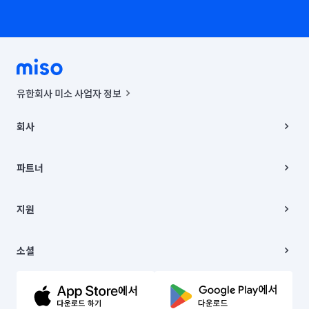
유한회사 미소 사업자 정보
사업자등록번호 : 291-87-00271 | 인허가번호 : 2016-3220163-14-5-
00019 |
회사
통신판매신고번호 : 2024-서울종로-1400(공정거래위원회 정보) |
대표이사 : CHING VICTOR COLUMBIA RHEE
회사소개
주소 | 본사: 서울특별시 종로구 율곡로 6(중학동, 트윈트리빌딩) B동 5층
채용
파트너
컨택센터 : 서울특별시 종로구 수송동 율곡로 24, 7층, 8층 미소
블로그
유한회사 미소는 통신판매중개자이며, 통신판매의 당사자가 아닙니다.
파트너 지원
상품, 상품정보, 거래에 관한 의무와 책임은 거래당사자에게 있습니다.
이사
지원
언론 보도 관련 문의:
contact@getmiso.com
이사 청소/입주 청소
대표번호: 1577-8808
고객센터
© 유한회사 미소. Miso, Inc. All Rights Reserved.
이용약관
소셜
개인정보처리방침
파트너 위치정보 이용약관
링크드인
문의하기
유튜브