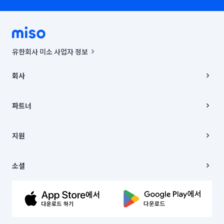
유한회사 미소 사업자 정보
사업자등록번호 : 291-87-00271 | 인허가번호 : 2016-3220163-14-5-
00019 |
회사
통신판매신고번호 : 2024-서울종로-1400(공정거래위원회 정보) |
대표이사 : CHING VICTOR COLUMBIA RHEE
회사소개
주소 | 본사: 서울특별시 종로구 율곡로 6(중학동, 트윈트리빌딩) B동 5층
채용
파트너
컨택센터 : 서울특별시 종로구 수송동 율곡로 24, 7층, 8층 미소
블로그
유한회사 미소는 통신판매중개자이며, 통신판매의 당사자가 아닙니다.
파트너 지원
상품, 상품정보, 거래에 관한 의무와 책임은 거래당사자에게 있습니다.
이사
지원
언론 보도 관련 문의:
contact@getmiso.com
이사 청소/입주 청소
대표번호: 1577-8808
고객센터
© 유한회사 미소. Miso, Inc. All Rights Reserved.
이용약관
소셜
개인정보처리방침
파트너 위치정보 이용약관
링크드인
문의하기
유튜브