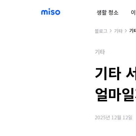
생활 청소
이
기
블로그
기타
기타
기타 
얼마일
2025년 12월 12일