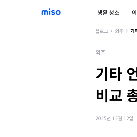
생활 청소
이
기타
블로그
외주
외주
기타 
비교 
2025년 12월 12일