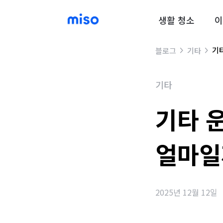
생활 청소
이
기
블로그
기타
기타
기타 
얼마일
2025년 12월 12일