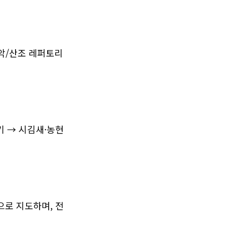
 정악/산조 레퍼토리
기 → 시김새·농현 
으로 지도하며, 전