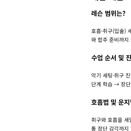
레슨 범위는?
호흡·취구(입술) 
와 합주 준비까지
수업 순서 및 
악기 세팅·취구 진
단계 학습 → 장단
호흡법 및 운지
취구와 호흡을 세
통 장단 감각까지