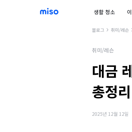
생활 청소
이
블로그
취미/레슨
취미/레슨
대금 
총정리
2025년 12월 12일