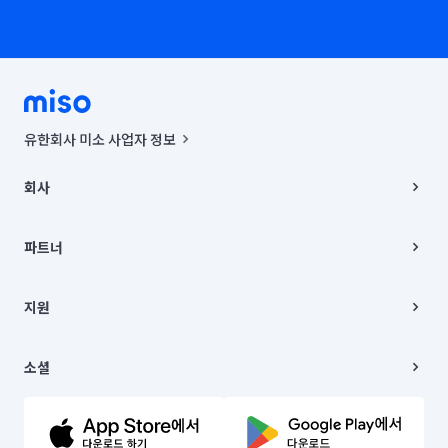
유한회사 미소 사업자 정보
사업자등록번호 : 291-87-00271 | 인허가번호 : 2016-3220163-14-5-
00019 |
회사
통신판매신고번호 : 2024-서울종로-1400(공정거래위원회 정보) |
대표이사 : CHING VICTOR COLUMBIA RHEE
회사소개
주소 | 본사: 서울특별시 종로구 율곡로 6(중학동, 트윈트리빌딩) B동 5층
채용
파트너
컨택센터 : 서울특별시 종로구 수송동 율곡로 24, 7층, 8층 미소
블로그
유한회사 미소는 통신판매중개자이며, 통신판매의 당사자가 아닙니다.
파트너 지원
상품, 상품정보, 거래에 관한 의무와 책임은 거래당사자에게 있습니다.
이사
지원
언론 보도 관련 문의:
contact@getmiso.com
이사 청소/입주 청소
대표번호: 1577-8808
고객센터
© 유한회사 미소. Miso, Inc. All Rights Reserved.
이용약관
소셜
개인정보처리방침
파트너 위치정보 이용약관
링크드인
문의하기
유튜브