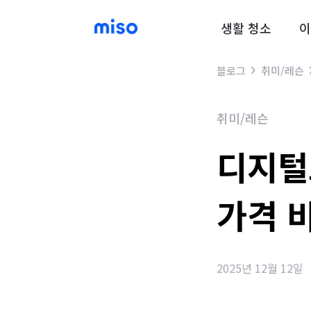
생활 청소
이
블로그
취미/레슨
취미/레슨
디지털
가격 
2025년 12월 12일