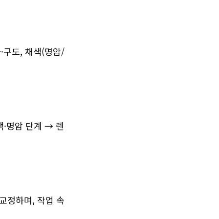
구도, 채색(명암/
색·명암 단계 → 렌
교정하며, 작업 속