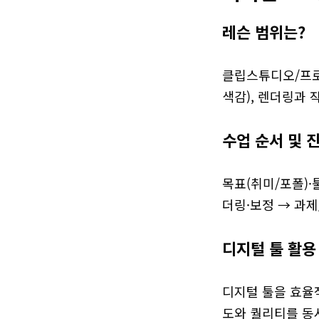
레슨 범위는?
클립스튜디오/프로크
색감), 렌더링과 
수업 순서 및 
목표(취미/포폴)·
더링·보정 → 과
디지털 툴 활용
디지털 툴을 효율
도와 퀄리티를 동