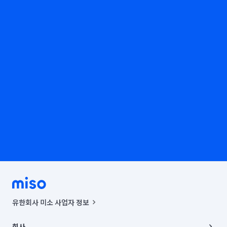
유한회사 미소 사업자 정보
사업자등록번호 : 291-87-00271 | 인허가번호 : 2016-3220163-14-5-
00019 |
회사