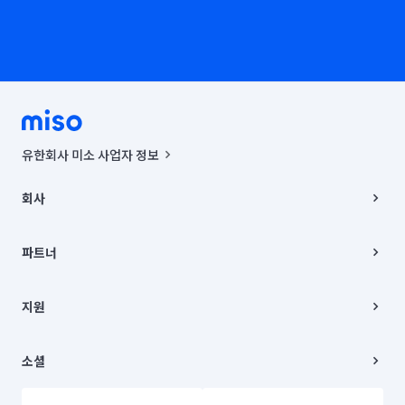
유한회사 미소 사업자 정보
사업자등록번호 : 291-87-00271 | 인허가번호 : 2016-3220163-14-5-
00019 |
회사
통신판매신고번호 : 2024-서울종로-1400(공정거래위원회 정보) |
대표이사 : CHING VICTOR COLUMBIA RHEE
회사소개
주소 | 본사: 서울특별시 종로구 율곡로 6(중학동, 트윈트리빌딩) B동 5층
채용
파트너
컨택센터 : 서울특별시 종로구 수송동 율곡로 24, 7층, 8층 미소
블로그
유한회사 미소는 통신판매중개자이며, 통신판매의 당사자가 아닙니다.
파트너 지원
상품, 상품정보, 거래에 관한 의무와 책임은 거래당사자에게 있습니다.
이사
지원
언론 보도 관련 문의:
contact@getmiso.com
이사 청소/입주 청소
대표번호: 1577-8808
고객센터
© 유한회사 미소. Miso, Inc. All Rights Reserved.
이용약관
소셜
개인정보처리방침
파트너 위치정보 이용약관
링크드인