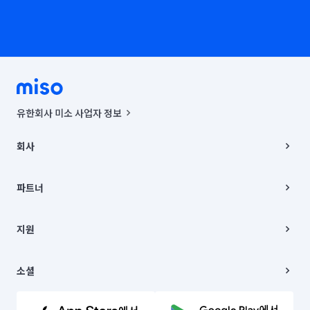
유한회사 미소 사업자 정보
사업자등록번호 : 291-87-00271 | 인허가번호 : 2016-3220163-14-5-
00019 |
회사
통신판매신고번호 : 2024-서울종로-1400(공정거래위원회 정보) |
대표이사 : CHING VICTOR COLUMBIA RHEE
회사소개
주소 | 본사: 서울특별시 종로구 율곡로 6(중학동, 트윈트리빌딩) B동 5층
채용
파트너
컨택센터 : 서울특별시 종로구 수송동 율곡로 24, 7층, 8층 미소
블로그
유한회사 미소는 통신판매중개자이며, 통신판매의 당사자가 아닙니다.
파트너 지원
상품, 상품정보, 거래에 관한 의무와 책임은 거래당사자에게 있습니다.
이사
지원
언론 보도 관련 문의:
contact@getmiso.com
이사 청소/입주 청소
대표번호: 1577-8808
고객센터
© 유한회사 미소. Miso, Inc. All Rights Reserved.
이용약관
소셜
개인정보처리방침
파트너 위치정보 이용약관
링크드인