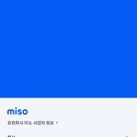
유한회사 미소 사업자 정보
사업자등록번호 : 291-87-00271 | 인허가번호 : 2016-3220163-14-5-
00019 |