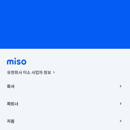
유한회사 미소 사업자 정보
사업자등록번호 : 291-87-00271 | 인허가번호 : 2016-3220163-14-5-
00019 |
회사
통신판매신고번호 : 2024-서울종로-1400(공정거래위원회 정보) |
대표이사 : CHING VICTOR COLUMBIA RHEE
회사소개
주소 | 본사: 서울특별시 종로구 율곡로 6(중학동, 트윈트리빌딩) B동 5층
채용
파트너
컨택센터 : 서울특별시 종로구 수송동 율곡로 24, 7층, 8층 미소
블로그
유한회사 미소는 통신판매중개자이며, 통신판매의 당사자가 아닙니다.
파트너 지원
상품, 상품정보, 거래에 관한 의무와 책임은 거래당사자에게 있습니다.
이사
지원
언론 보도 관련 문의:
contact@getmiso.com
이사 청소/입주 청소
대표번호: 1577-8808