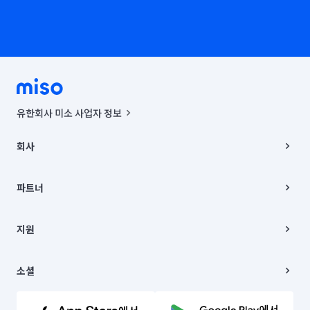
유한회사 미소 사업자 정보
사업자등록번호 : 291-87-00271 | 인허가번호 : 2016-3220163-14-5-
00019 |
회사
통신판매신고번호 : 2024-서울종로-1400(공정거래위원회 정보) |
대표이사 : CHING VICTOR COLUMBIA RHEE
회사소개
주소 | 본사: 서울특별시 종로구 율곡로 6(중학동, 트윈트리빌딩) B동 5층
채용
파트너
컨택센터 : 서울특별시 종로구 수송동 율곡로 24, 7층, 8층 미소
블로그
유한회사 미소는 통신판매중개자이며, 통신판매의 당사자가 아닙니다.
파트너 지원
상품, 상품정보, 거래에 관한 의무와 책임은 거래당사자에게 있습니다.
이사
지원
언론 보도 관련 문의:
contact@getmiso.com
이사 청소/입주 청소
대표번호: 1577-8808
고객센터
© 유한회사 미소. Miso, Inc. All Rights Reserved.
이용약관
소셜
개인정보처리방침
파트너 위치정보 이용약관
링크드인