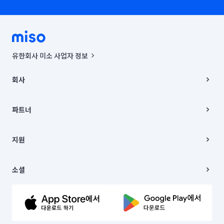
유한회사 미소 사업자 정보
사업자등록번호 : 291-87-00271 | 인허가번호 : 2016-3220163-14-5-
00019 |
회사
통신판매신고번호 : 2024-서울종로-1400(공정거래위원회 정보) |
대표이사 : CHING VICTOR COLUMBIA RHEE
회사소개
주소 | 본사: 서울특별시 종로구 율곡로 6(중학동, 트윈트리빌딩) B동 5층
채용
파트너
컨택센터 : 서울특별시 종로구 수송동 율곡로 24, 7층, 8층 미소
블로그
유한회사 미소는 통신판매중개자이며, 통신판매의 당사자가 아닙니다.
파트너 지원
상품, 상품정보, 거래에 관한 의무와 책임은 거래당사자에게 있습니다.
이사
지원
언론 보도 관련 문의:
contact@getmiso.com
이사 청소/입주 청소
대표번호: 1577-8808
고객센터
© 유한회사 미소. Miso, Inc. All Rights Reserved.
이용약관
소셜
개인정보처리방침
파트너 위치정보 이용약관
링크드인
문의하기
유튜브