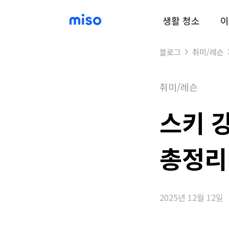
생활 청소
이
블로그
취미/레슨
취미/레슨
스키 
총정리
2025년 12월 12일