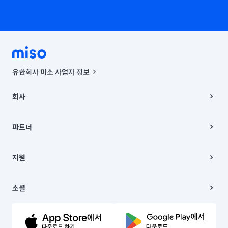
유한회사 미소 사업자 정보
사업자등록번호 : 291-87-00271 | 인허가번호 : 2016-3220163-14-5-
00019 |
회사
통신판매신고번호 : 2024-서울종로-1400(공정거래위원회 정보) |
대표이사 : CHING VICTOR COLUMBIA RHEE
회사소개
주소 | 본사: 서울특별시 종로구 율곡로 6(중학동, 트윈트리빌딩) B동 5층
채용
파트너
컨택센터 : 서울특별시 종로구 수송동 율곡로 24, 7층, 8층 미소
블로그
유한회사 미소는 통신판매중개자이며, 통신판매의 당사자가 아닙니다.
파트너 지원
상품, 상품정보, 거래에 관한 의무와 책임은 거래당사자에게 있습니다.
이사
지원
언론 보도 관련 문의:
contact@getmiso.com
이사 청소/입주 청소
대표번호: 1577-8808
고객센터
© 유한회사 미소. Miso, Inc. All Rights Reserved.
이용약관
소셜
개인정보처리방침
파트너 위치정보 이용약관
링크드인
문의하기
유튜브