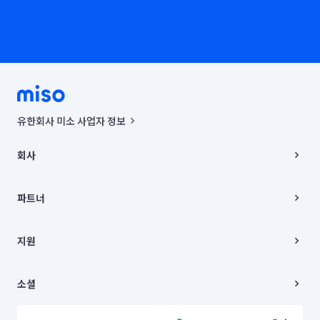
유한회사 미소 사업자 정보
사업자등록번호 : 291-87-00271 | 인허가번호 : 2016-3220163-14-5-
00019 |
회사
통신판매신고번호 : 2024-서울종로-1400(공정거래위원회 정보) |
대표이사 : CHING VICTOR COLUMBIA RHEE
회사소개
주소 | 본사: 서울특별시 종로구 율곡로 6(중학동, 트윈트리빌딩) B동 5층
채용
파트너
컨택센터 : 서울특별시 종로구 수송동 율곡로 24, 7층, 8층 미소
블로그
유한회사 미소는 통신판매중개자이며, 통신판매의 당사자가 아닙니다.
파트너 지원
상품, 상품정보, 거래에 관한 의무와 책임은 거래당사자에게 있습니다.
이사
지원
언론 보도 관련 문의:
contact@getmiso.com
이사 청소/입주 청소
대표번호: 1577-8808
고객센터
© 유한회사 미소. Miso, Inc. All Rights Reserved.
이용약관
소셜
개인정보처리방침
파트너 위치정보 이용약관
링크드인