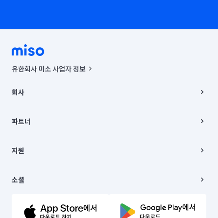
유한회사 미소 사업자 정보
사업자등록번호 : 291-87-00271 | 인허가번호 : 2016-3220163-14-5-
00019 |
회사
통신판매신고번호 : 2024-서울종로-1400(공정거래위원회 정보) |
대표이사 : CHING VICTOR COLUMBIA RHEE
회사소개
주소 | 본사: 서울특별시 종로구 율곡로 6(중학동, 트윈트리빌딩) B동 5층
채용
파트너
컨택센터 : 서울특별시 종로구 수송동 율곡로 24, 7층, 8층 미소
블로그
유한회사 미소는 통신판매중개자이며, 통신판매의 당사자가 아닙니다.
파트너 지원
상품, 상품정보, 거래에 관한 의무와 책임은 거래당사자에게 있습니다.
이사
지원
언론 보도 관련 문의:
contact@getmiso.com
이사 청소/입주 청소
대표번호: 1577-8808
고객센터
© 유한회사 미소. Miso, Inc. All Rights Reserved.
이용약관
소셜
개인정보처리방침
파트너 위치정보 이용약관
링크드인
문의하기
유튜브