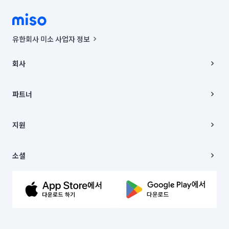
유한회사 미소 사업자 정보
사업자등록번호 : 291-87-00271 | 인허가번호 : 2016-3220163-14-5-
00019 |
회사
통신판매신고번호 : 2024-서울종로-1400(공정거래위원회 정보) |
대표이사 : CHING VICTOR COLUMBIA RHEE
회사소개
주소 | 본사: 서울특별시 종로구 율곡로 6(중학동, 트윈트리빌딩) B동 5층
채용
파트너
컨택센터 : 서울특별시 종로구 수송동 율곡로 24, 7층, 8층 미소
블로그
유한회사 미소는 통신판매중개자이며, 통신판매의 당사자가 아닙니다.
파트너 지원
상품, 상품정보, 거래에 관한 의무와 책임은 거래당사자에게 있습니다.
이사
지원
언론 보도 관련 문의:
contact@getmiso.com
이사 청소/입주 청소
대표번호: 1577-8808
고객센터
© 유한회사 미소. Miso, Inc. All Rights Reserved.
이용약관
소셜
개인정보처리방침
파트너 위치정보 이용약관
링크드인
문의하기
유튜브