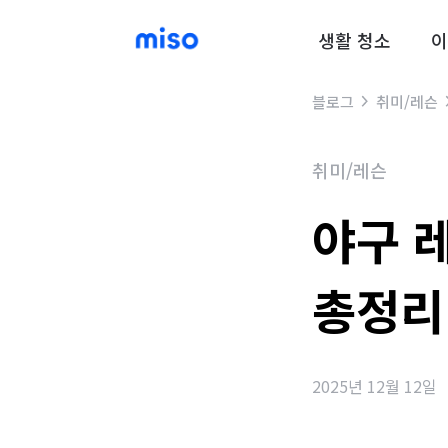
생활 청소
이
블로그
취미/레슨
취미/레슨
야구 
총정리
2025년 12월 12일