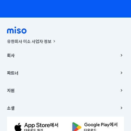
유한회사 미소 사업자 정보
사업자등록번호 : 291-87-00271 | 인허가번호 : 2016-3220163-14-5-
00019 |
회사
통신판매신고번호 : 2024-서울종로-1400(공정거래위원회 정보) |
대표이사 : CHING VICTOR COLUMBIA RHEE
회사소개
주소 | 본사: 서울특별시 종로구 율곡로 6(중학동, 트윈트리빌딩) B동 5층
채용
파트너
컨택센터 : 서울특별시 종로구 수송동 율곡로 24, 7층, 8층 미소
블로그
유한회사 미소는 통신판매중개자이며, 통신판매의 당사자가 아닙니다.
파트너 지원
상품, 상품정보, 거래에 관한 의무와 책임은 거래당사자에게 있습니다.
이사
지원
언론 보도 관련 문의:
contact@getmiso.com
이사 청소/입주 청소
대표번호: 1577-8808
고객센터
© 유한회사 미소. Miso, Inc. All Rights Reserved.
이용약관
소셜
개인정보처리방침
파트너 위치정보 이용약관
링크드인
문의하기
유튜브