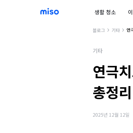
생활 청소
이
연
블로그
기타
기타
연극치
총정리
2025년 12월 12일