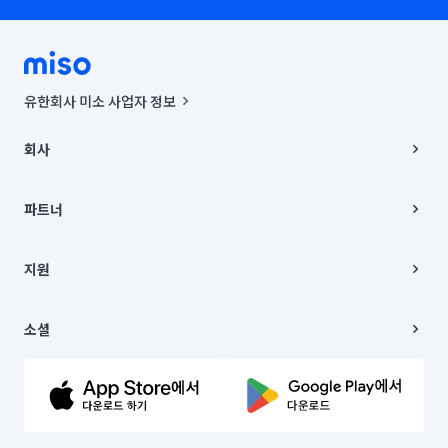
유한회사 미소 사업자 정보
사업자등록번호 : 291-87-00271 | 인허가번호 : 2016-3220163-14-5-
00019 |
회사
통신판매신고번호 : 2024-서울종로-1400(공정거래위원회 정보) |
대표이사 : CHING VICTOR COLUMBIA RHEE
회사소개
주소 | 본사: 서울특별시 종로구 율곡로 6(중학동, 트윈트리빌딩) B동 5층
채용
파트너
컨택센터 : 서울특별시 종로구 수송동 율곡로 24, 7층, 8층 미소
블로그
유한회사 미소는 통신판매중개자이며, 통신판매의 당사자가 아닙니다.
파트너 지원
상품, 상품정보, 거래에 관한 의무와 책임은 거래당사자에게 있습니다.
이사
지원
언론 보도 관련 문의:
contact@getmiso.com
이사 청소/입주 청소
대표번호: 1577-8808
고객센터
© 유한회사 미소. Miso, Inc. All Rights Reserved.
이용약관
소셜
개인정보처리방침
파트너 위치정보 이용약관
링크드인
문의하기
유튜브