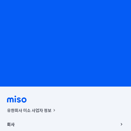
유한회사 미소 사업자 정보
사업자등록번호 : 291-87-00271 | 인허가번호 : 2016-3220163-14-5-
00019 |
회사
통신판매신고번호 : 2024-서울종로-1400(공정거래위원회 정보) |