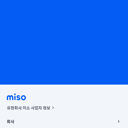
유한회사 미소 사업자 정보
사업자등록번호 : 291-87-00271 | 인허가번호 : 2016-3220163-14-5-
00019 |
회사
통신판매신고번호 : 2024-서울종로-1400(공정거래위원회 정보) |