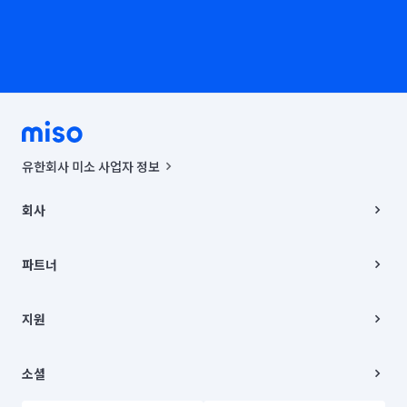
유한회사 미소 사업자 정보
사업자등록번호 : 291-87-00271 | 인허가번호 : 2016-3220163-14-5-
00019 |
회사
통신판매신고번호 : 2024-서울종로-1400(공정거래위원회 정보) |
대표이사 : CHING VICTOR COLUMBIA RHEE
회사소개
주소 | 본사: 서울특별시 종로구 율곡로 6(중학동, 트윈트리빌딩) B동 5층
채용
파트너
컨택센터 : 서울특별시 종로구 수송동 율곡로 24, 7층, 8층 미소
블로그
유한회사 미소는 통신판매중개자이며, 통신판매의 당사자가 아닙니다.
파트너 지원
상품, 상품정보, 거래에 관한 의무와 책임은 거래당사자에게 있습니다.
이사
지원
언론 보도 관련 문의:
contact@getmiso.com
이사 청소/입주 청소
대표번호: 1577-8808
고객센터
© 유한회사 미소. Miso, Inc. All Rights Reserved.
이용약관
소셜
개인정보처리방침