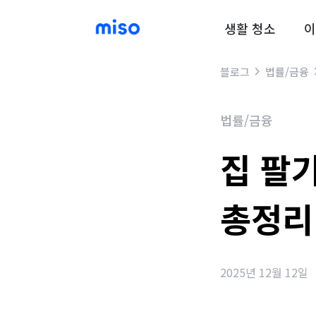
생활 청소
이
블로그
법률/금융
법률/금융
집 팔
총정리
2025년 12월 12일