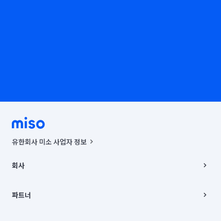
유한회사 미소 사업자 정보
사업자등록번호 : 291-87-00271 | 인허가번호 : 2016-3220163-14-5-
00019 |
회사
통신판매신고번호 : 2024-서울종로-1400(공정거래위원회 정보) |
대표이사 : CHING VICTOR COLUMBIA RHEE
회사소개
주소 | 본사: 서울특별시 종로구 율곡로 6(중학동, 트윈트리빌딩) B동 5층
채용
파트너
컨택센터 : 서울특별시 종로구 수송동 율곡로 24, 7층, 8층 미소
블로그
유한회사 미소는 통신판매중개자이며, 통신판매의 당사자가 아닙니다.
파트너 지원
상품, 상품정보, 거래에 관한 의무와 책임은 거래당사자에게 있습니다.