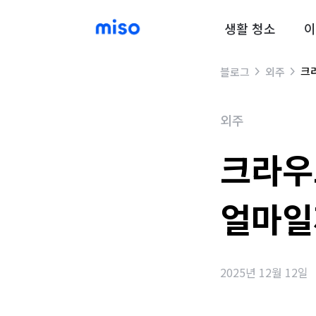
생활 청소
이
크
블로그
외주
외주
크라우
얼마일
2025년 12월 12일