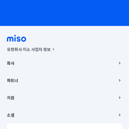
유한회사 미소 사업자 정보
사업자등록번호 : 291-87-00271 | 인허가번호 : 2016-3220163-14-5-
00019 |
회사
통신판매신고번호 : 2024-서울종로-1400(공정거래위원회 정보) |
대표이사 : CHING VICTOR COLUMBIA RHEE
회사소개
주소 | 본사: 서울특별시 종로구 율곡로 6(중학동, 트윈트리빌딩) B동 5층
채용
파트너
컨택센터 : 서울특별시 종로구 수송동 율곡로 24, 7층, 8층 미소
블로그
유한회사 미소는 통신판매중개자이며, 통신판매의 당사자가 아닙니다.
파트너 지원
상품, 상품정보, 거래에 관한 의무와 책임은 거래당사자에게 있습니다.
이사
지원
언론 보도 관련 문의:
contact@getmiso.com
이사 청소/입주 청소
대표번호: 1577-8808
고객센터
© 유한회사 미소. Miso, Inc. All Rights Reserved.
이용약관
소셜
개인정보처리방침
파트너 위치정보 이용약관
링크드인