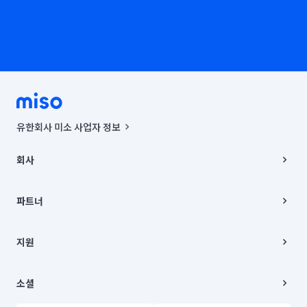
유한회사 미소 사업자 정보
사업자등록번호 : 291-87-00271 | 인허가번호 : 2016-3220163-14-5-
00019 |
회사
통신판매신고번호 : 2024-서울종로-1400(공정거래위원회 정보) |
대표이사 : CHING VICTOR COLUMBIA RHEE
회사소개
주소 | 본사: 서울특별시 종로구 율곡로 6(중학동, 트윈트리빌딩) B동 5층
채용
파트너
컨택센터 : 서울특별시 종로구 수송동 율곡로 24, 7층, 8층 미소
블로그
유한회사 미소는 통신판매중개자이며, 통신판매의 당사자가 아닙니다.
파트너 지원
상품, 상품정보, 거래에 관한 의무와 책임은 거래당사자에게 있습니다.
이사
지원
언론 보도 관련 문의:
contact@getmiso.com
이사 청소/입주 청소
대표번호: 1577-8808
고객센터
© 유한회사 미소. Miso, Inc. All Rights Reserved.
이용약관
소셜
개인정보처리방침