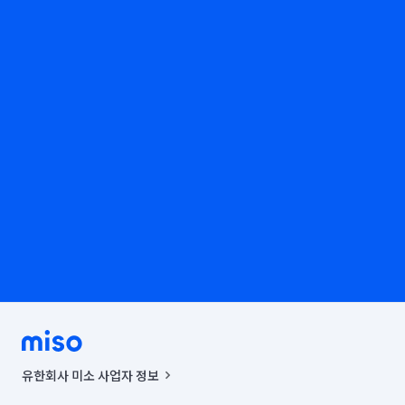
유한회사 미소 사업자 정보
사업자등록번호 : 291-87-00271 | 인허가번호 : 2016-3220163-14-5-