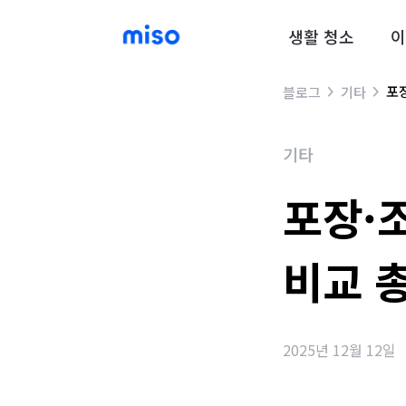
생활 청소
이
포
블로그
기타
기타
포장·
비교 
2025년 12월 12일