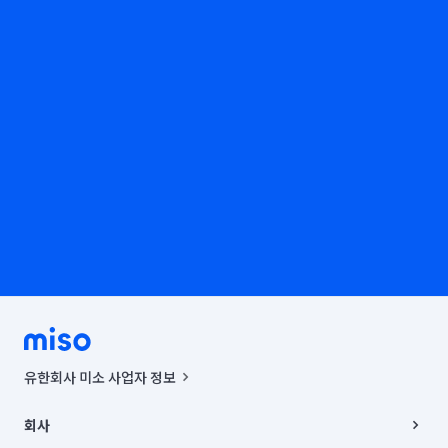
유한회사 미소 사업자 정보
사업자등록번호 : 291-87-00271 | 인허가번호 : 2016-3220163-14-5-
00019 |
회사
통신판매신고번호 : 2024-서울종로-1400(공정거래위원회 정보) |