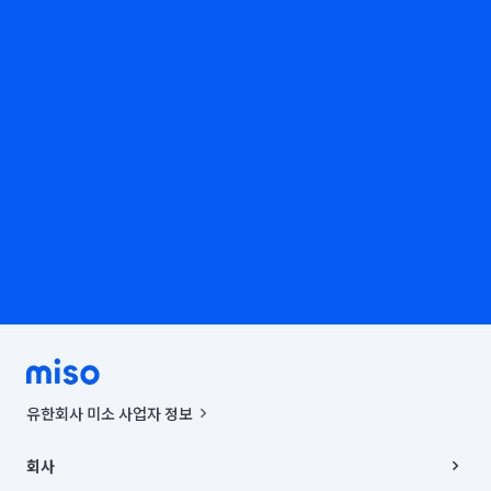
유한회사 미소 사업자 정보
사업자등록번호 : 291-87-00271 | 인허가번호 : 2016-3220163-14-5-
00019 |
회사
통신판매신고번호 : 2024-서울종로-1400(공정거래위원회 정보) |