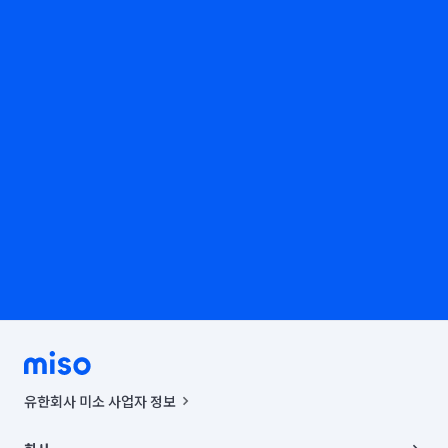
유한회사 미소 사업자 정보
사업자등록번호 : 291-87-00271 | 인허가번호 : 2016-3220163-14-5-
00019 |