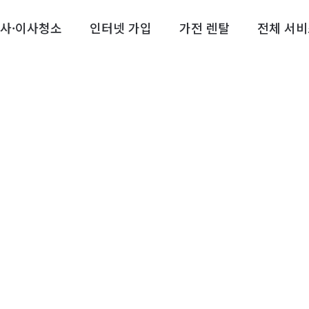
사·이사청소
인터넷 가입
가전 렌탈
전체 서비