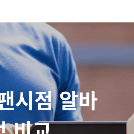
팬시점 알바

적 비교