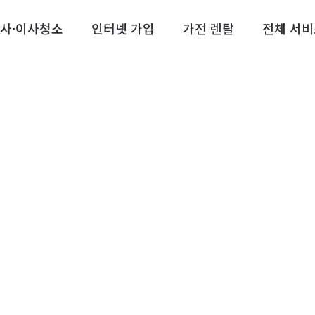
사·이사청소
인터넷 가입
가전 렌탈
전체 서비