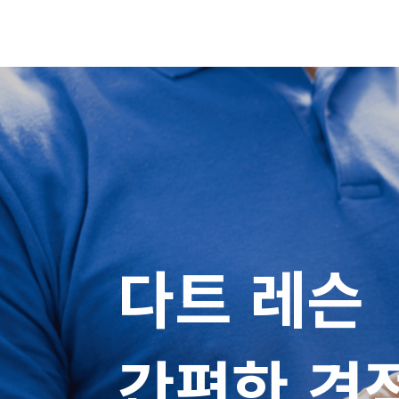
다트 레슨

간편한 견