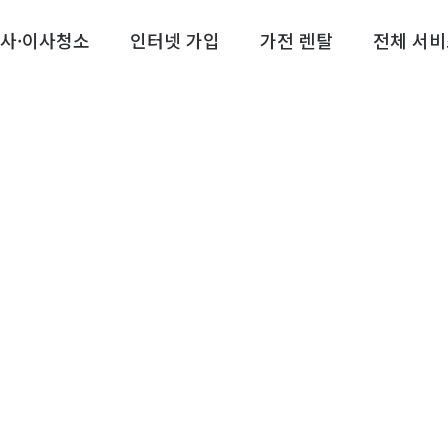
사·이사청소
인터넷 가입
가전 렌탈
전체 서비