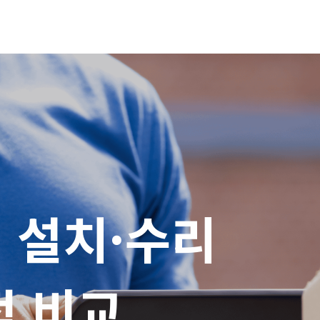
설치·수리

적 비교