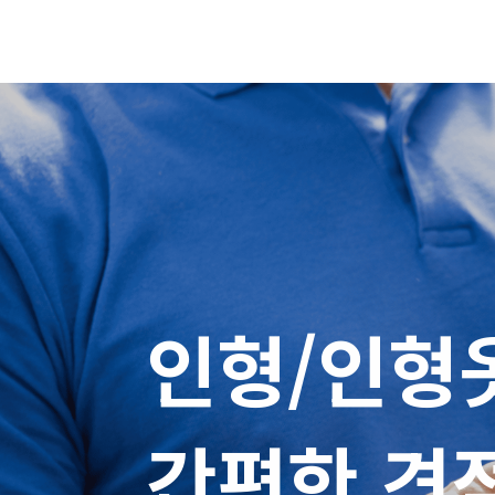
인형/인형옷
간편한 견