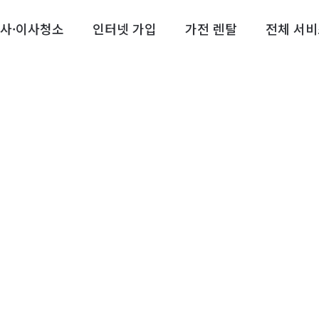
사·이사청소
인터넷 가입
가전 렌탈
전체 서비