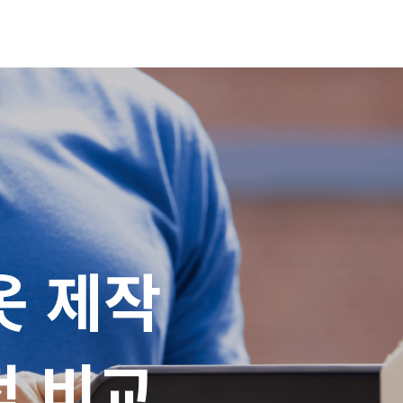
 제작

적 비교