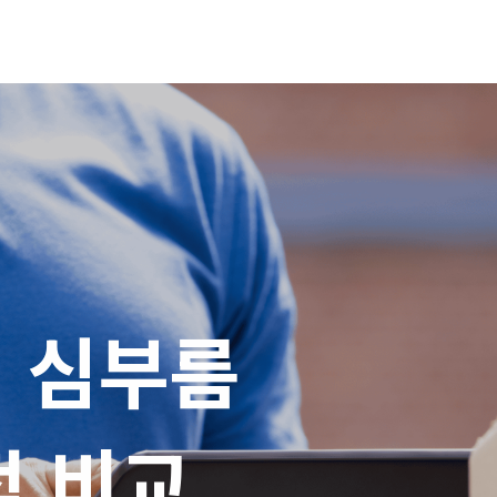
 심부름

적 비교