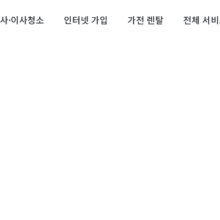
사·이사청소
인터넷 가입
가전 렌탈
전체 서비