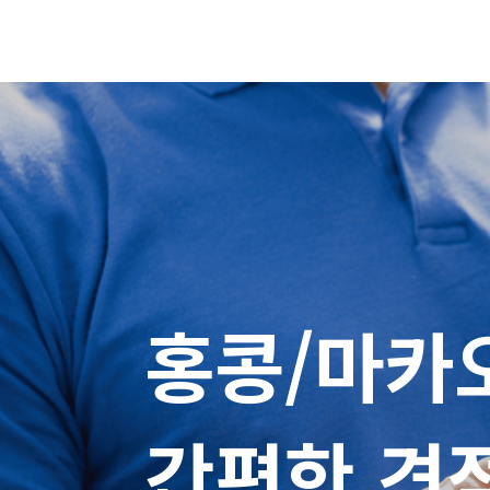
홍콩/마카
간편한 견