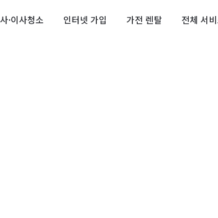
사·이사청소
인터넷 가입
가전 렌탈
전체 서비