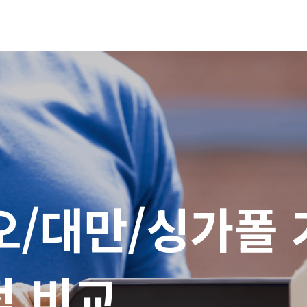
오/대만/싱가폴 
적 비교