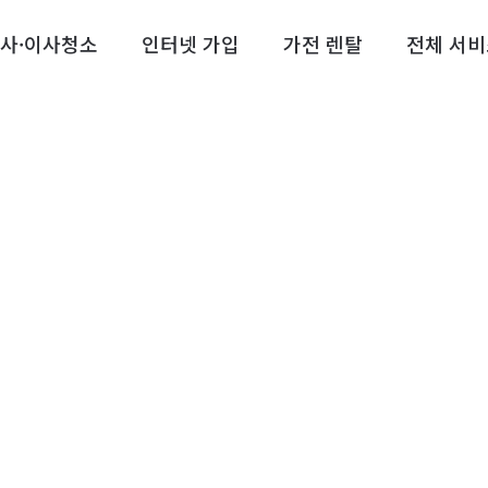
사·이사청소
인터넷 가입
가전 렌탈
전체 서비