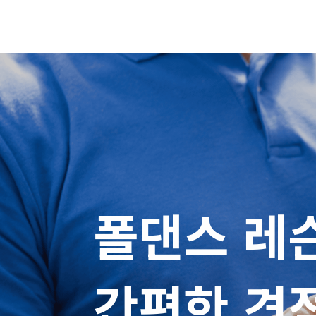
폴댄스 레슨
간편한 견