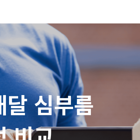
달 심부름

적 비교