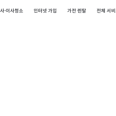
사·이사청소
인터넷 가입
가전 렌탈
전체 서비