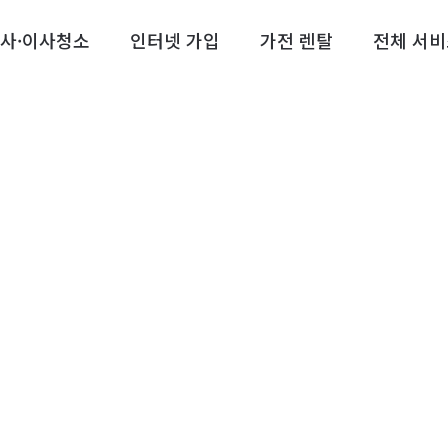
사·이사청소
인터넷 가입
가전 렌탈
전체 서비