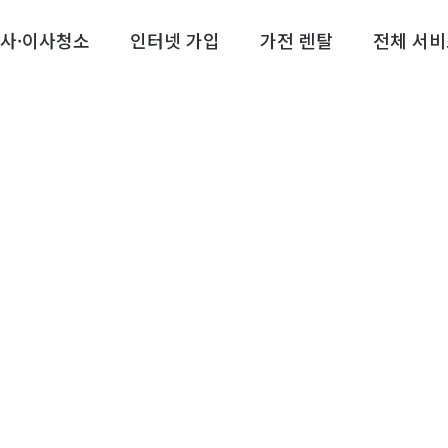
사·이사청소
인터넷 가입
가전 렌탈
전체 서비