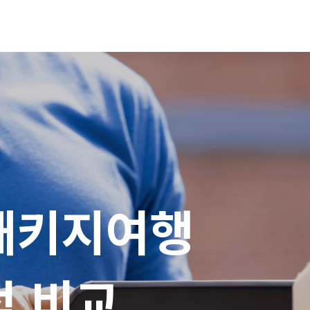
패키지여행

적 비교