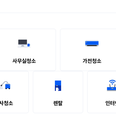
. 카드 결제가 어렵다면 웹과 앱 내 실시간 문의를 통해 미소로 문의하시길 
를 전달해주세요.

, 파트너님이 방문하셨던 일정을 말씀주셔도 좋습니다.

한 후, 결과를 안내드립니다.

시간 동안 청소를 진행하는 서비스입니다.

0% 수수료 부과

정에 따라 배정이 진행되지 못할 수 있습니다.
전액 부과

 결제되어요.

니다.
객님과 이사업체를 연결해드리는 역할만 하고 있습니다. 따라서 예약 변경/취소
사무실청소
가전청소
을 경우, 미리 앱에서 입력해주세요.

능

 가능하나 고객 변심으로 취소하는 경우 예약금 반환 불가

해제를 통지한 경우: 납부한 계약금 배상

사청소
렌탈
인터
제를 통지한 경우: 납부한 계약금의 배액

때 등
