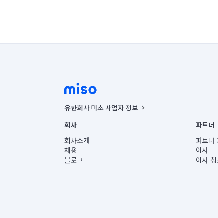
- 반려 동물 산책, 급여, 배변 청소

- 요리

당일 예약, 당일 취소/변경: 없음 (단, 익일 
- 50L(13kg) 초과 쓰레기 처리

청소일 이틀 전 취소/변경: 청소 요금의 20% 위
- 악취, 혈흔, 오물 등이 있는 장소

하루 전 ~ 당일 취소/변경: 청소 요금의 30% 위
청소 당일 이사 및 인테리어 등의 사유로 청소 시
<유의 사항>

대기 시 1시간 대기로 간주)

- 서비스 불가 범위의 요청사항은 기재하더라도 
*예약금 환불 불가(단, 예약금은 결제하였지만 청
- 서비스 범위 외로 당일 현장서 서비스가 불가
*인테리어, 이사, 가전 설치 등과 동시에 진행할
- 이사 청소 등 앱에서 원하시는 다른 서비스를
[가전/침대청소]

유한회사 미소 사업자 정보
서비스 받기 D-2일 전 오후 18시 이후 변경/취
사업자등록번호 : 291-87-00271 | 인허가번호 : 2016-32201
서비스 1시간 전 변경/취소 시 서비스 요금의 3
회사
파트너
통신판매신고번호 : 2024-서울종로-1400(공정거래위원회 정
대표이사 : CHING VICTOR COLUMBIA RHEE
회사소개
파트너 
주소 | 본사: 서울특별시 종로구 율곡로 6(중학동, 트윈트리
채용
이사
컨택센터 : 서울특별시 종로구 수송동 율곡로 24, 7층, 8층
블로그
이사 청
유한회사 미소는 통신판매중개자이며, 통신판매의 당사자가
상품, 상품정보, 거래에 관한 의무와 책임은 거래당사자에
언론 보도 관련 문의:
contact@getmiso.com
대표번호: 1577-8808
© 유한회사 미소. Miso, Inc. All Rights Reserved.