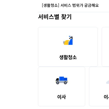
앱에서 신용카드 또는 카카오페이를 등록해 주세요
2) 고객센터로 지정을 희망하시는 파트너의 정보
[생활청소] 서비스 범위가 궁금해요
[가사도우미/사무실 청소]

성함이나 연락처가 있다면 빠른 확인이 가능하며
1. 앱

3) 파트너님께 정기일정에 배정이 가능한지 문의
서비스별 찾기
전날 18:00 까지 앱에서 예약 변경·취소 가능

생활청소 서비스는 다음의 범위에 대해 정해진 
2. 내정보

전날 18:00 이후 변경·취소 시 서비스 요금의 3
3. 결제 수단 관리

* 파트너님께서 수행중인 일정이 있거나, 개인사
서비스 시작 1시간 전 변경·취소 시 서비스 요금 
<서비스 가능 범위>

4. [카드 추가하기] 또는 [카카오페이 추가하기]

이미 결제되었다면 결제 취소 후 수수료만 별도로
- 거실, 침실의 먼지 제거와 침구 정리

- 설거지, 주방 청소

* 체크카드 또는 타인 명의 카드도 등록 가능합
[가정이사]

- 욕실, 베란다 물청소

- 세탁기를 이용한 빨래

‘2인 이상 거주’를 선택하신 경우, 미소는 고
- 일상 생활 범위 내 정리정돈 

합니다.

생활청소
창문 창틀, 냉장고 청소 등 특정 요청 사항이 있
[소형이사]

<서비스 불가 범위>

- 돌봄, 간병

예약금 결제 전 별도의 위약금 없이 변경·취소 가
- 입주, 빈집, 공사 후 청소

(단, 변경 시 견적금액이 변동 될 수 있습니다)

- 손빨래, 바닥 손 걸레질, 다림질

예약금 결제 후 가능 여부 확인하여 변경·취소는
- 파손 위험이 있는 그릇정리

이사화물 표준약관 제9조에 의거하여,

- 손이 닿지 않는 곳

1. 고객이 약정된 이사화물의 인수일 1일전까지 
- 가전·가구 조립, 분해, 이동, 재배치

이사
이
2. 고객이 약정된 이사화물의 인수일 당일에 해
- 소독, 방충, 방역

- 전문청소가 필요한 곰팡이, 찌든 때, 기름때, 물
[이사/입주청소]
