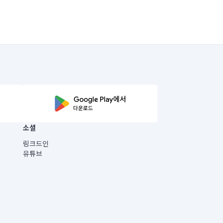
서비스 요금의 30% 위약금 발생)

당 1시간에 2만 원. 30분이상 1시간 이하 
 수 있으며 위약금이 발생해요.

소셜
링크드인
유튜브