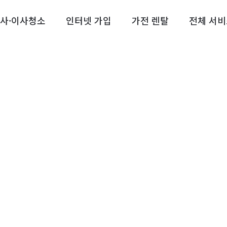
사·이사청소
인터넷 가입
가전 렌탈
전체 서비