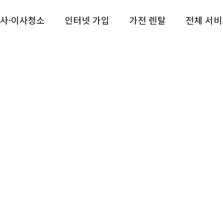
사·이사청소
인터넷 가입
가전 렌탈
전체 서비