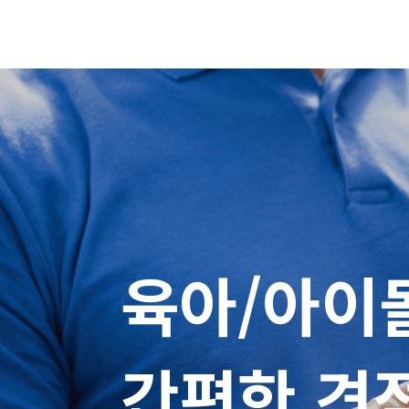
육아/아이
간편한 견