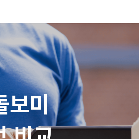
돌보미

적 비교